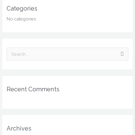
Categories
No categories
S
e
a
r
Recent Comments
c
h
f
o
r
Archives
: