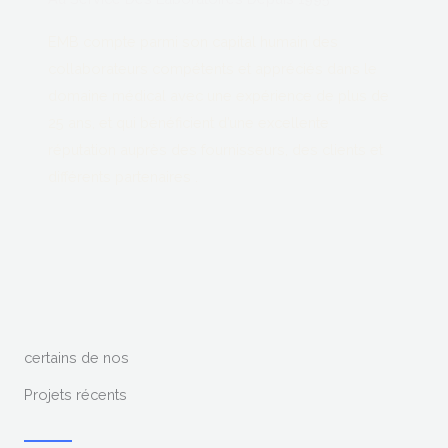
EMB compte parmi son capital humain des
collaborateurs compétents et appréciés dans le
domaine médical avec une expérience de plus de
25 ans, et qui bénéficient d’une excellente
réputation auprès des fournisseurs, des clients et
différents partenaires .
certains de nos
Projets récents