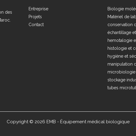
Entreprise
Biologie molé
ion des
Projets
Matériel de la
Maroc.
Contact
conservation d
échantillage e
hemotalogie e
histologie et c
hygiène et séc
manipulation d
microbiologie
stockage indus
tubes microtub
Copyright © 2026 EMB - Équipement médical biologique