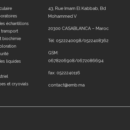
43, Rue Imam El Kabbab, Bd
culaire
boratoires
Mohammed V
es échantillons
20300 CASABLANCA – Maroc
t transport
t biochimie
Tél: 0522240098/0522408362
oloration
GSM:
urité
0678206908/0672086694
es liquides
fax: 0522240116
triel
es et cryovials
contact@emb.ma