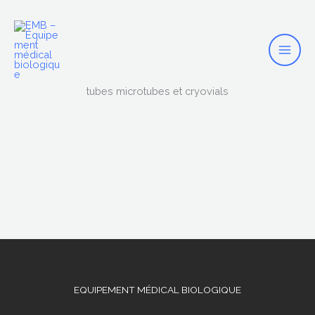
Mai
Skip
to
Men
content
tubes microtubes et cryovials
EQUIPEMENT MÉDICAL BIOLOGIQUE