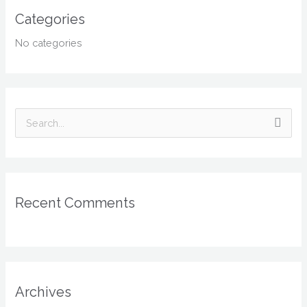
Categories
No categories
S
e
a
r
Recent Comments
c
h
f
o
r
Archives
: