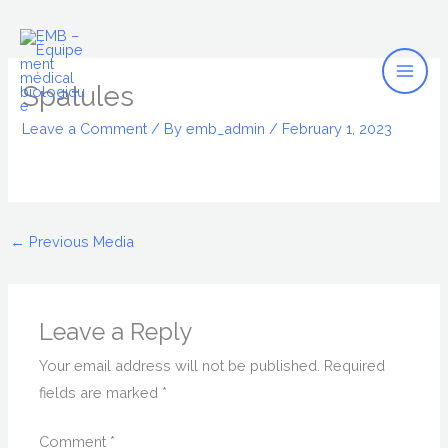
Mai
Skip
to
Men
content
Spatules
Leave a Comment
/ By
emb_admin
/
February 1, 2023
←
Previous Media
Leave a Reply
Your email address will not be published.
Required
fields are marked
*
Comment
*