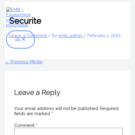
Skip
Name*
Email*
Website
Main
S
to
Menu
content
e
Securite
a
r
Leave a Comment
/ By
emb_admin
/
February 1, 2023
c
h
f
←
Previous Media
o
r
:
Leave a Reply
Your email address will not be published.
Required
fields are marked
*
Comment
*