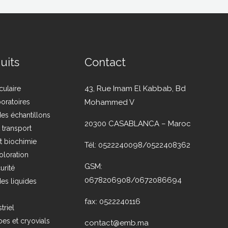
uits
Contact
43, Rue Imam El Kabbab, Bd
culaire
boratoires
Mohammed V
es échantillons
20300 CASABLANCA – Maroc
t transport
t biochimie
Tél: 0522240098/0522408362
oloration
GSM:
urité
0678206908/0672086694
es liquides
fax: 0522240116
triel
es et cryovials
contact@emb.ma