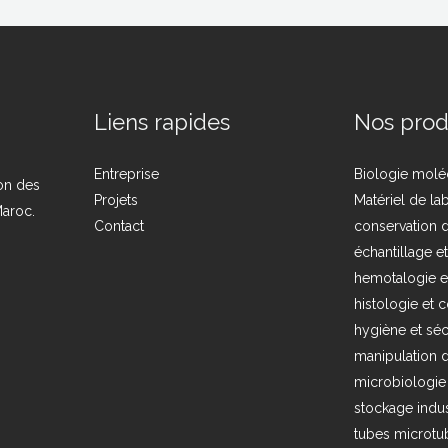
Liens rapides
Nos prod
Entreprise
Biologie molé
ion des
Projets
Matériel de la
Maroc.
Contact
conservation d
échantillage e
hemotalogie e
histologie et c
hygiène et séc
manipulation d
microbiologie
stockage indus
tubes microtub