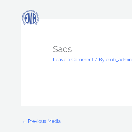
Skip
to
content
Sacs
Leave a Comment
/ By
emb_admi
←
Previous Media