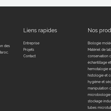
Liens rapides
Nos prod
Entreprise
Biologie molé
ion des
Projets
Matériel de la
Maroc.
Contact
conservation d
échantillage e
hemotalogie e
histologie et c
hygiène et séc
manipulation d
microbiologie
stockage indus
tubes microtub