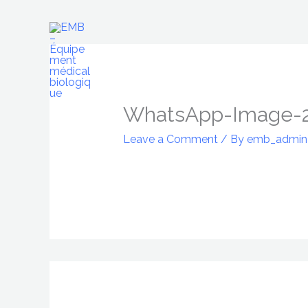
Skip
to
content
WhatsApp-Image-20
Leave a Comment
/ By
emb_admi