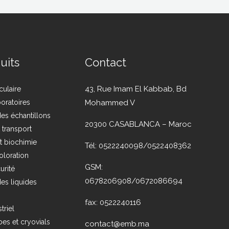
uits
Contact
43, Rue Imam El Kabbab, Bd
culaire
boratoires
Mohammed V
es échantillons
20300 CASABLANCA – Maroc
t transport
t biochimie
Tél: 0522240098/0522408362
oloration
GSM:
urité
0678206908/0672086694
es liquides
fax: 0522240116
triel
es et cryovials
contact@emb.ma