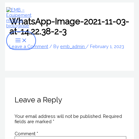
Skip
Name*
Email*
Website
Main
S
to
Menu
content
e
WhatsApp-Image-2021-11-03-
a
at-14.22.38-2-3
r
c
Leave a Comment
/ By
emb_admin
/
February 1, 2023
h
f
o
r
:
Leave a Reply
Your email address will not be published.
Required
fields are marked
*
Comment
*