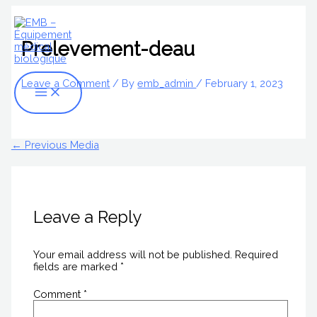
Skip
Name*
Email*
Website
Main
S
to
Menu
content
e
Prelevement-deau
a
r
Leave a Comment
/ By
emb_admin
/
February 1, 2023
c
h
f
←
Previous Media
o
r
:
Leave a Reply
Your email address will not be published.
Required
fields are marked
*
Comment
*