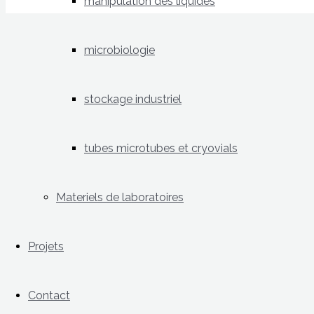
manipulation des liquides
microbiologie
stockage industriel
tubes microtubes et cryovials
Materiels de laboratoires
Projets
Contact