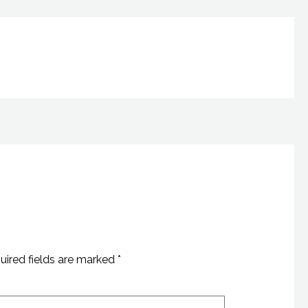
S
e
a
r
c
h
f
o
r
:
uired fields are marked
*