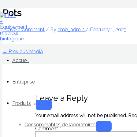
Skip
Name*
Email*
Website
to
Menu
Menu
Pots
Toggle
Toggle
content
Leave a Comment
/ By
emb_admin
/
February 1, 2023
←
Previous Media
Accueil
Entreprise
Leave a Reply
Produits
Your email address will not be published.
Req
Consommables de laboratoires
Comment
*