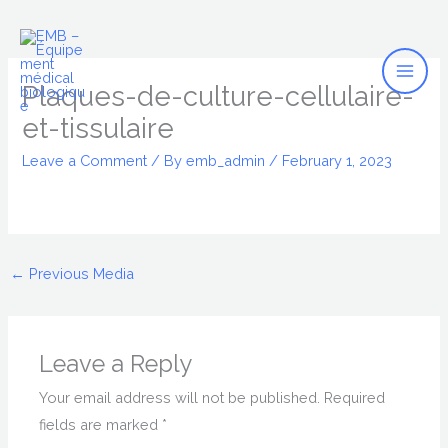
Mai
Skip
to
Men
content
Plaques-de-culture-cellulaire-
et-tissulaire
Leave a Comment
/ By
emb_admin
/
February 1, 2023
←
Previous Media
Leave a Reply
Your email address will not be published.
Required
fields are marked
*