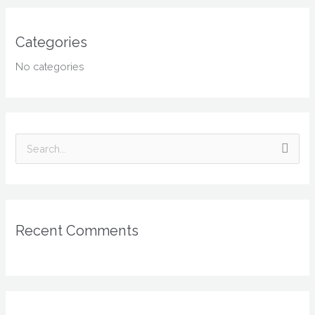
Categories
No categories
S
e
a
r
Recent Comments
c
h
f
o