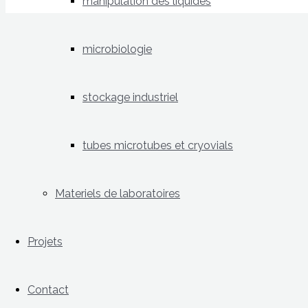
manipulation des liquides
microbiologie
stockage industriel
tubes microtubes et cryovials
Materiels de laboratoires
Projets
Contact