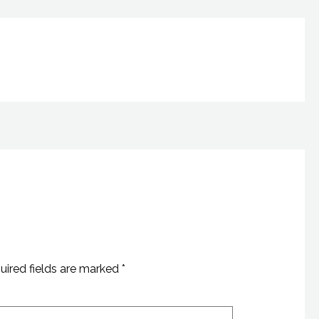
S
e
a
r
c
h
f
o
r
:
uired fields are marked
*