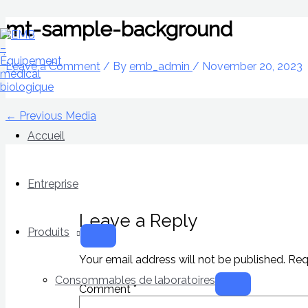
Skip
Name*
Email*
Website
to
Menu
Menu
mt-sample-background
Toggle
Toggle
content
Leave a Comment
/ By
emb_admin
/
November 20, 2023
←
Previous Media
Accueil
Entreprise
Leave a Reply
Produits
Your email address will not be published.
Req
Consommables de laboratoires
Comment
*