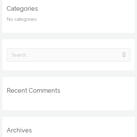
Categories
No categories
S
e
a
r
Recent Comments
c
h
f
o
r
Archives
: