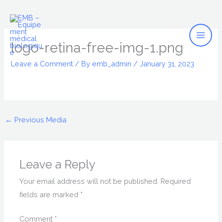
Mai
Skip
to
Men
content
logo-retina-free-img-1.png
Leave a Comment
/ By
emb_admin
/
January 31, 2023
←
Previous Media
Leave a Reply
Your email address will not be published.
Required
fields are marked
*
Comment
*