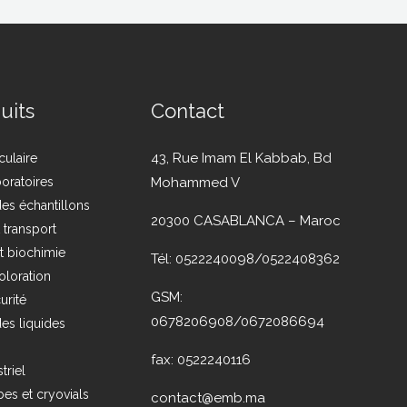
uits
Contact
43, Rue Imam El Kabbab, Bd
culaire
boratoires
Mohammed V
es échantillons
20300 CASABLANCA – Maroc
t transport
t biochimie
Tél: 0522240098/0522408362
oloration
GSM:
urité
0678206908/0672086694
es liquides
fax: 0522240116
triel
es et cryovials
contact@emb.ma