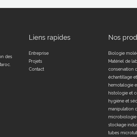
Liens rapides
Nos prod
Entreprise
Biologie molé
ion des
Projets
Matériel de la
Maroc.
Contact
conservation d
échantillage e
hemotalogie e
histologie et c
hygiène et séc
manipulation d
microbiologie
stockage indus
tubes microtub