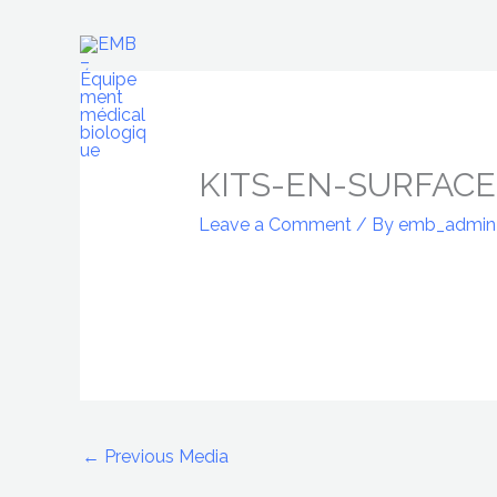
Skip
to
content
KITS-EN-SURFACE
Leave a Comment
/ By
emb_admi
←
Previous Media