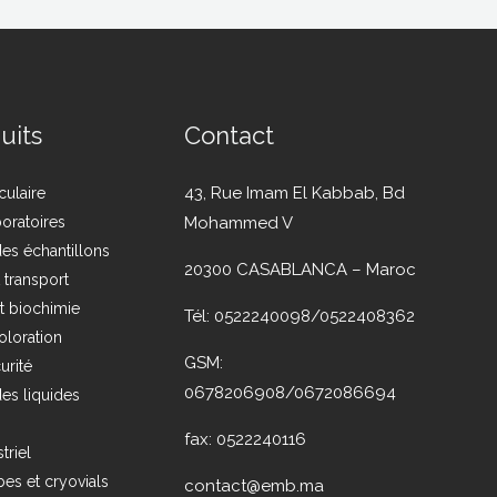
uits
Contact
43, Rue Imam El Kabbab, Bd
culaire
boratoires
Mohammed V
es échantillons
20300 CASABLANCA – Maroc
t transport
t biochimie
Tél: 0522240098/0522408362
oloration
GSM:
urité
0678206908/0672086694
es liquides
fax: 0522240116
triel
es et cryovials
contact@emb.ma