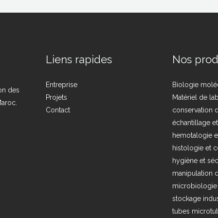
Liens rapides
Nos prod
Entreprise
Biologie molé
ion des
Projets
Matériel de la
Maroc.
Contact
conservation d
échantillage e
hemotalogie e
histologie et c
hygiène et séc
manipulation d
microbiologie
stockage indus
tubes microtub