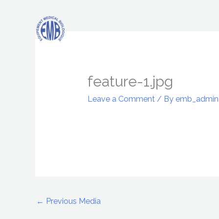
Skip
to
content
feature-1.jpg
Leave a Comment
/ By
emb_admi
←
Previous Media