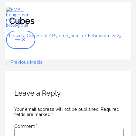
Skip
Name*
Email*
Website
Main
S
to
Menu
content
e
Cubes
a
r
Leave a Comment
/ By
emb_admin
/
February 1, 2023
c
h
f
←
Previous Media
o
r
:
Leave a Reply
Your email address will not be published.
Required
fields are marked
*
Comment
*