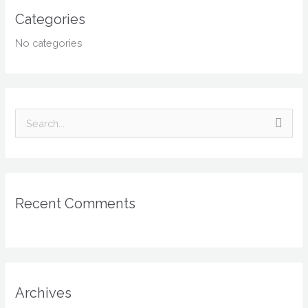
Categories
No categories
S
e
a
r
Recent Comments
c
h
f
o
r
Archives
: